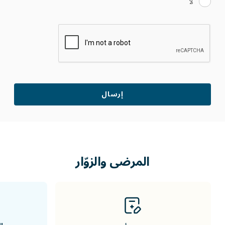
لا
المرضى والزوّار