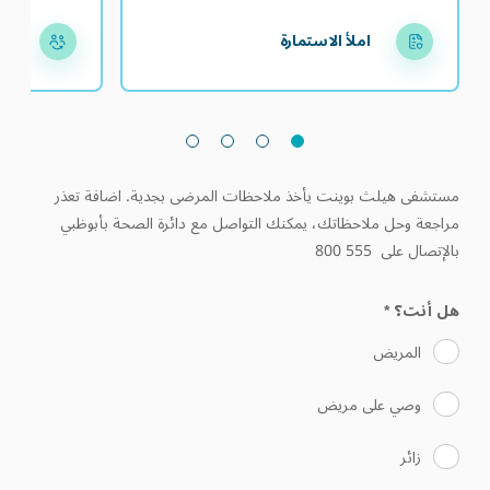
املأ الاستمارة
تح
مستشفى هيلث بوينت يأخذ ملاحظات المرضى بجدية. اضافة تعذر
مراجعة وحل ملاحظاتك، يمكنك التواصل مع دائرة الصحة بأبوظبي
بالإتصال على 555 800
هل أنت؟
*
المريض
وصي على مريض
زائر