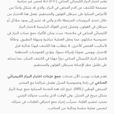
يعتبر اختبار البراز الكيميائي المناعي (FIT) أداة فحص غير جراحية
مصممة للكشف عن الدم المخفي في البراز، والذي قد يشكل واحدًا من
الأعراض المبكرة على سرطان القولون والمستقيم. يعمل هذا الاختبار من
خلال تحديد البروتينات المرتبطة بالدم والتي قد تشير إلى وجود سلائل أو
سرطان في القولون. وتتمثل إحدى الفوائد الرئيسية لاختبار البراز
الكيميائي المناعي في ملاءمته؛ حيث يمكن للأفراد جمع عينات البراز في
خصوصية منازلهم، مما يجعل العملية مباشرة وسهلة التطبيق. وخلافًا
لأساليب الفحص الأخرى، لا يتطلب هذا الكشف قيودًا غذائية قبل
الاختبار، ويوصى عمومًا بإجرائه سنويًا. وتؤدي الفحوصات المنتظمة
لاختبار البراز الكيميائي المناعي دورًا مهمًا في الكشف المبكر، مما يساعد
على تقليل خطر الإصابة بسرطان القولون والمستقيم.
تقدم هيلث بوينت الآن خدمات
جمع عيّنات
اختبار البراز الكيميائي
المناعي
في راحة وخصوصية المنزل بفضل شراكتنا مع المختبر
المرجعي الوطني (NRL). تتيح لك هذه الخدمة المبتكرة جمع عينة البراز
بشكل مريح في المنزل، وفي الوقت الذي يناسب جدولك الزمني.
بمجرد تحضير العيّنة، سنرتّب إجراء جمع احترافي للعيّنات في منزلك
لنضمن عملية سلسة وخالية من المتاعب.