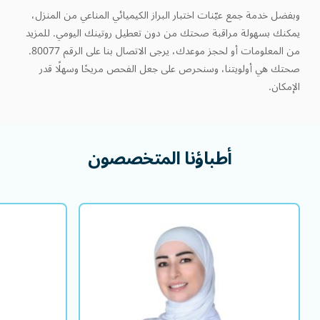
وبفضل خدمة جمع عيّنات اختبار البراز الكيميائي المناعي من المنزل،
يمكنك بسهولة مراقبة صحتك من دون تعطيل روتينك اليومي. للمزيد
من المعلومات أو لحجز موعدك، يرجى الاتصال بنا على الرقم 80077.
صحتك هي أولويتنا، وسنحرص على جعل الفحص مريحًا وسهلًا قدر
الإمكان.
أطباؤنا المتخصصون
د. ربى الرفاعي
استشاري أمراض الجهاز الهضمي
in
اللغة/اللغات التي يتقنها
EN
AR