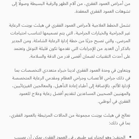
من أمراض العمود الفقري، من آلام الظهر والرقبة البسيطة وصولًا إلى
تشوهات العمود الفقري المعقدة.
تشمل الخطط العلاجية لأمراض العمود الفقري في هيلث بوينت الرعاية
غير الجراحية والخيارات الجراحية، التي يتم تصميمها لتناسب احتياجات
المرضى، والتي تصبح جزءًا من خطة إدارة الرعاية الشاملة. ومن الجدير
بالذكر أن العديد من الإجراءات التي نقدمها تكون قليلة التوغل وتعتمد
على أحدث التقنيات لضمان أقصى قدر من الدقة والسلامة.
ويتعاون في وحدة العمود الفقري لدينا خبراء متعددي التخصصات بما
في ذلك جراحي الأعصاب وجراحي العظام ومقدمي الرعاية المتخصصة
لإدارة الألم، بالإضافة إلى أطباء إعادة التأهيل، والمعالجين الفيزيائيين،
والمهنيين الصحيين المساعدين لتقديم أفضل رعاية وعلاج للعمود
الفقري في أبوظبي.
نعالج في هيلث بوينت مجموعة من الحالات المرتبطة بالعمود الفقري،
بما في ذلك:
الجنف: وهو انحناء غير طبيعي في العمود الفقري يمكن أن يصيب