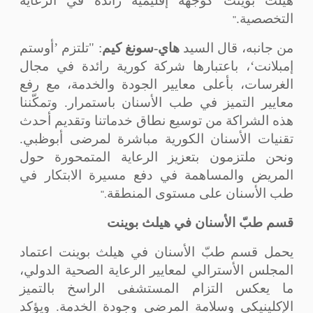
هيلث بوينت كوجهة إقليمية رائدة في الرعاية
"
التخصصية
.
من جانبه، قال السيد
هاي-سونغ كيم
: "تلتزم ’أوستم
إمبلانت‘، باعتبارها شركة كورية رائدة في مجال
الغرسات، بأعلى معايير الجودة والخدمة، مع رفع
معايير التميز في طب الأسنان باستمرار. وتمكّننا
هذه الشراكة من توسيع نطاق خدماتنا وتقديم أحدث
تقنيات الأسنان الكورية مباشرة لمرضى أبوظبي.
ونحن ملتزمون بتعزيز الرعاية المتمحورة حول
المريض والمساهمة في دفع مسيرة الابتكار في
."
طب الأسنان على مستوى المنطقة
قسم طبّ الأسنان في هيلث بوينت
يحمل قسم طبّ الأسنان في هيلث بوينت اعتماد
المجلس الأسترالي لمعايير الرعاية الصحية الدولي،
ما يعكس التزام المستشفى الراسخ بالتميز
الإكلينيكي وسلامة المرضى وجودة الخدمة. ويؤكد