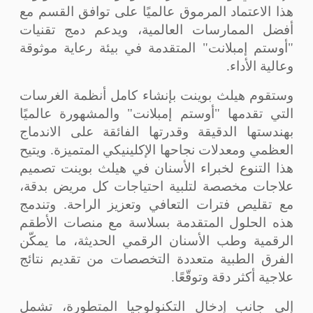
هذا الاعتماد المرموق عالميًا على توافق القسم مع
أفضل الممارسات العالمية، ويدعم دمج تقنيات
"أوستم إمبلانت" المتقدمة في بيئة رعاية موثوقة
وعالية الأداء.
وستقوم هيلث بوينت بإنشاء كامل أنظمة الغرسات
التي تقدمها "أوستم إمبلانت" والمشهورة عالميًا
بهندستها الدقيقة وقدرتها الفائقة على الاندماج
العظمي ومعدلات نجاحها الإكلينيكي المتميزة. ويتيح
هذا التنوع لخبراء الأسنان في هيلث بوينت تصميم
علاجات مخصصة لتلبية احتياجات كل مريض بدقة،
مع تقليص فترات التعافي وتعزيز الراحة. وتندمج
هذه الحلول المتقدمة بسلاسة مع منصات الأطقم
الرقمية وطب الأسنان الرقمي الحديثة، ما يمكّن
الفرق الطبية متعددة التخصصات من تقديم نتائج
علاجية أكثر دقة وتوقّعًا.
إلى جانب إدخال التكنولوجيا المتطورة، تشمل