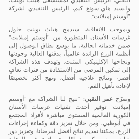
النقبي، الرئيس التنفيذي لمستشفى هيلث بوينت،
والسيد هاي-سونغ كيم، الرئيس التنفيذي لشركة
.
"
"أوستم إمبلانت
وبموجب الاتفاقية، سيدمج هيلث بوينت حلول
غرسات الأسنان المتطورة من "أوستم إمبلانت"
ضمن خدماته الحالية، ما يوسع نطاق الوصول إلى
أنظمة الزرع الرائدة عالمياً، بدقتها العالية وجودتها
ونجاحها الإكلينيكي المثبت. وتهدف هذه الشراكة
إلى تمكين المرضى من الاستفادة من فترات تعافٍ
أقصر، ونتائج علاجية أفضل، ونهج أكثر تخصيصًا
لإعادة تأهيل الفم.
وصرّح
عمر النقبي
: "تتيح لنا الشراكة مع ’أوستم
إمبلانت‘ توفير أحدث تقنيات غرسات الأسنان
الكورية العالمية المستوى مباشرة لأفراد المجتمع
في أبوظبي. ومن خلال تعزيز دقة وكفاءة إجراءات
الزرع، يمكننا تقديم نتائج أفضل لمرضانا، وتعزيز دور