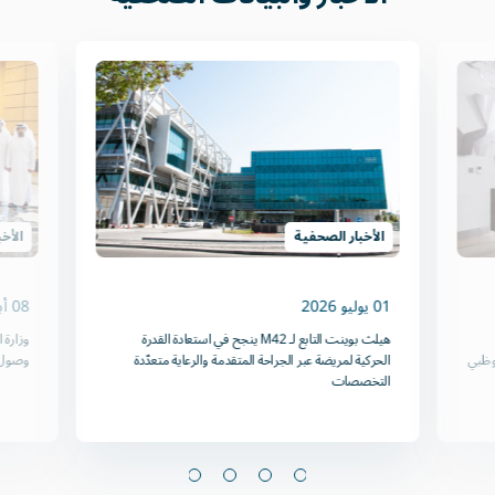
الأخبار الصحفية
الأخ
01 يوليو 2026
08 أبريل 2026
هيلث بوينت التابع لـ M42 ينجح في استعادة القدرة
وزارة 
وظبي
الحركية لمريضة عبر الجراحة المتقدمة والرعاية متعدّدة
وصول م
التخصصات