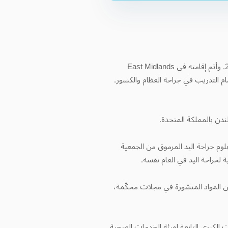
حصل البروفسور سامي حسن على بكالوريوس العلوم الطبية، وبكالوريوس الطب والجراحة من جامعة شيفيلد عام 2006. وأتم إقامته في East Midlands
هادة إتمام التدريب في جراحة العظام والكسور.
دن بالمملكة المتحدة.
وم جراحة اليد المرموق من الجمعية
 من المواد المنشورة في مجلات محكّمة،
لكبرى التابعة لهيئة الخدمات الصحية