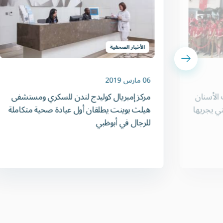
الأخبار الصحفية
06 مارس 2019
 الأسنان
مركز إمبريال كوليدج لندن للسكري ومستشفى
تي يجريها
هيلث بوينت يطلقان أول عيادة صحية متكاملة
للرجال في أبوظبي