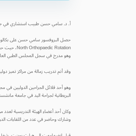
أ. د. سامي حسن طبيب استشاري في جراحة الع
ic Rotation
وهو مدرج في سجل المجلس الطبي العام للأ
وقد أتم تدريب زمالة من مراكز تميز دو
وهو أحد قلائل الجراحين الدوليين في مج
البريطانية لجراحة اليد في جامعة مانشستر عام 2019 ودبلوم جراحة اليد من البورد الأوروبي من اتحاد الجمعيات الأوروبية لجراحة ا
وكان أحد أعضاء الهيئة التدريسية لعدد من
وشارك وحاضر في عدد من اللقاءات الدول
قبل انضمامهت إلى هيلث بوينت، شغل ال