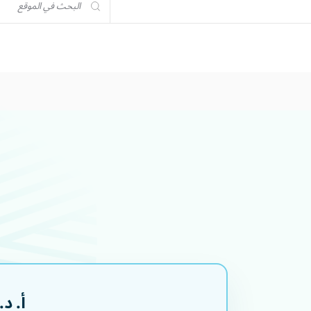
تحديث -
تعمل منشأتنا بكامل طاقتها التشغيلية. نواصل التزامنا بتقديم رعاية صحي
أ. د