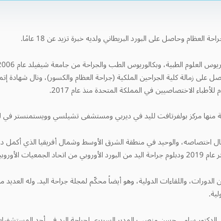
ظام وحاصل على البورد البريطاني ولديه خبرة تزيد عن 18 عامًا.
North Orthopaed، حيث حصل على زمالة كلية الجراحين الملكية (جراحة العظام والكسور)، ونال ش
طباء الاختصاصيين في المملكة المتحدة منذ عام 2017.
لية منها مركز بولفرتافت لليد في ديربي ومستشفى تشيلسي وويستمنستر في لن
ال اختصاصه، والوحيد في منطقة الشرق الأوسط وشمال أفريقيا الذي أكمل دبل
ليد في العام نفسه.
 الدورات، واللقاءات الدولية، وهو أيضاً محكّم لمجلة جراحة اليد. وله العديد
ية.
دكتور سامي حسن منصب المدير السريري لجراحة اليد في أحد المستشفيات ا