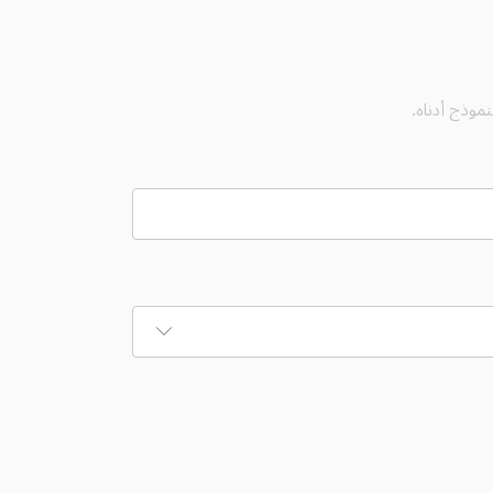
موذج أدناه.